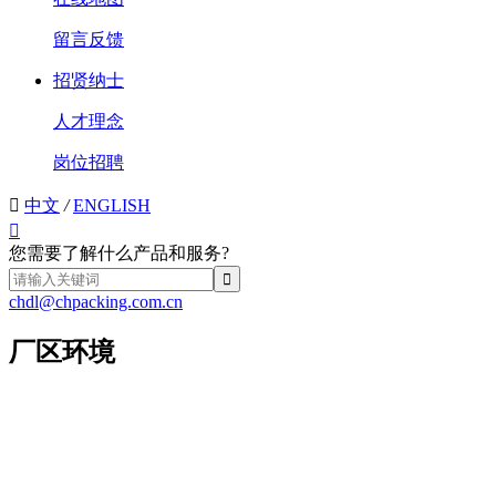
留言反馈
招贤纳士
人才理念
岗位招聘

中文
/
ENGLISH

您需要了解什么产品和服务?
chdl@chpacking.com.cn
厂区环境